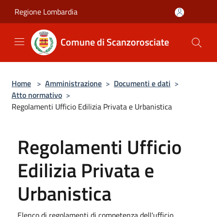
Salta al contenuto principale
Regione Lombardia
Comune di Scanzorosciate
Home
>
Amministrazione
>
Documenti e dati
>
Atto normativo
>
Regolamenti Ufficio Edilizia Privata e Urbanistica
Regolamenti Ufficio
Edilizia Privata e
Urbanistica
Elenco di regolamenti di competenza dell'ufficio