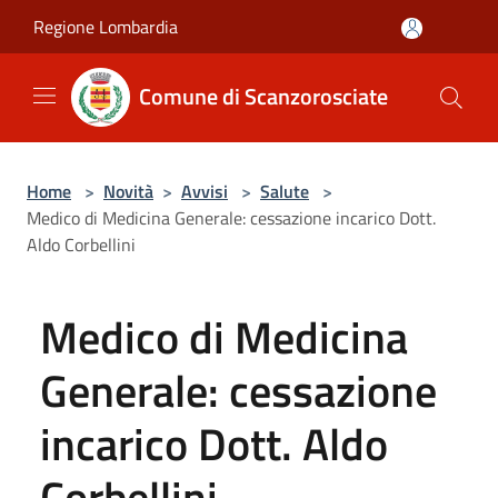
Salta al contenuto principale
Regione Lombardia
Comune di Scanzorosciate
Home
>
Novità
>
Avvisi
>
Salute
>
Medico di Medicina Generale: cessazione incarico Dott.
Aldo Corbellini
Medico di Medicina
Generale: cessazione
incarico Dott. Aldo
Corbellini