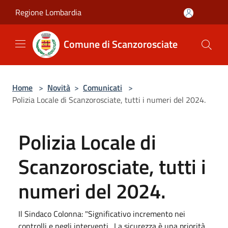
Salta al contenuto principale
Regione Lombardia
Comune di Scanzorosciate
Home
>
Novità
>
Comunicati
>
Polizia Locale di Scanzorosciate, tutti i numeri del 2024.
Polizia Locale di
Scanzorosciate, tutti i
numeri del 2024.
Il Sindaco Colonna: "Significativo incremento nei
controlli e negli interventi. La sicurezza è una priorità