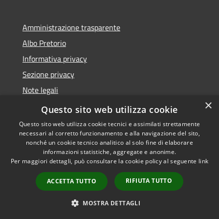
Amministrazione trasparente
Albo Pretorio
Informativa privacy
Sezione privacy
Note legali
×
Dichiarazione di accessibilità
Questo sito web utilizza cookie
Questo sito web utilizza cookie tecnici e assimilati strettamente
necessari al corretto funzionamento e alla navigazione del sito,
nonché un cookie tecnico analitico al solo fine di elaborare
informazioni statistiche, aggregate e anonime.
RSS
Copyright © 2026 • Comune di
Per maggiori dettagli, può consultare la cookie policy al seguente
link
Accessibilità
Scanzorosciate • Powered by
Privacy
Municipium
Accesso
•
RIFIUTA TUTTO
ACCETTA TUTTO
Cookie
redazione
Mappa del sito
MOSTRA DETTAGLI