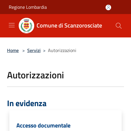
Salta al contenuto principale
Regione Lombardia
Comune di Scanzorosciate
Home
>
Servizi
>
Autorizzazioni
Autorizzazioni
In evidenza
Accesso documentale