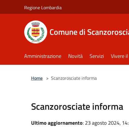
Salta al contenuto principale
Regione Lombardia
Comune di Scanzorosci
Amministrazione
Novità
Servizi
Vivere 
Home
>
Scanzorosciate informa
Scanzorosciate informa
Ultimo aggiornamento
: 23 agosto 2024, 14