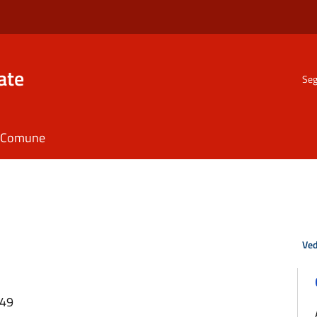
ate
Seg
il Comune
Ved
:49