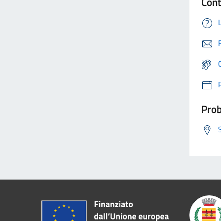
Cont
Prob