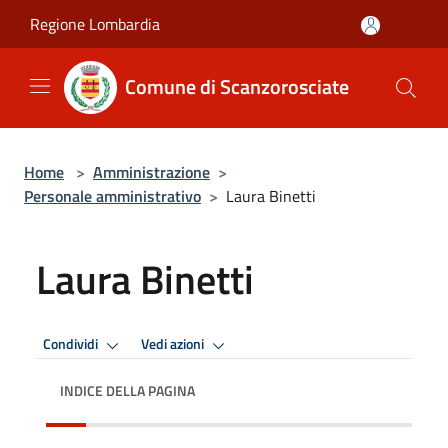
Salta al contenuto principale
Regione Lombardia
Comune di Scanzorosciate
Home
>
Amministrazione
>
Personale amministrativo
>
Laura Binetti
Laura Binetti
Condividi
Vedi azioni
INDICE DELLA PAGINA