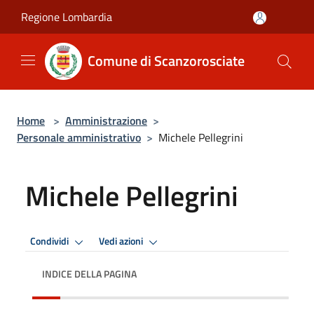
Salta al contenuto principale
Regione Lombardia
Comune di Scanzorosciate
Home
>
Amministrazione
>
Personale amministrativo
>
Michele Pellegrini
Michele Pellegrini
Condividi
Vedi azioni
INDICE DELLA PAGINA