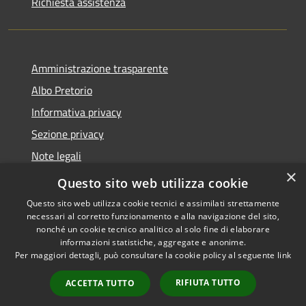
Richiesta assistenza
Amministrazione trasparente
Albo Pretorio
Informativa privacy
Sezione privacy
Note legali
×
Dichiarazione di accessibilità
Questo sito web utilizza cookie
Questo sito web utilizza cookie tecnici e assimilati strettamente
necessari al corretto funzionamento e alla navigazione del sito,
nonché un cookie tecnico analitico al solo fine di elaborare
informazioni statistiche, aggregate e anonime.
RSS
Copyright © 2026 • Comune di
Per maggiori dettagli, può consultare la cookie policy al seguente
link
Accessibilità
Scanzorosciate • Powered by
Privacy
Municipium
Accesso
•
RIFIUTA TUTTO
ACCETTA TUTTO
Cookie
redazione