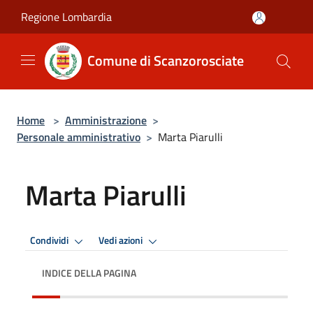
Salta al contenuto principale
Regione Lombardia
Comune di Scanzorosciate
Home
>
Amministrazione
>
Personale amministrativo
>
Marta Piarulli
Marta Piarulli
Condividi
Vedi azioni
INDICE DELLA PAGINA