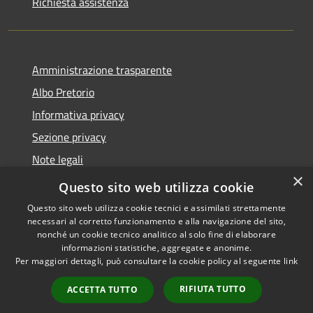
Richiesta assistenza
Amministrazione trasparente
Albo Pretorio
Informativa privacy
Sezione privacy
Note legali
×
Dichiarazione di accessibilità
Questo sito web utilizza cookie
Questo sito web utilizza cookie tecnici e assimilati strettamente
necessari al corretto funzionamento e alla navigazione del sito,
nonché un cookie tecnico analitico al solo fine di elaborare
informazioni statistiche, aggregate e anonime.
RSS
Copyright © 2026 • Comune di
Per maggiori dettagli, può consultare la cookie policy al seguente
link
Accessibilità
Scanzorosciate • Powered by
Privacy
Municipium
Accesso
•
RIFIUTA TUTTO
ACCETTA TUTTO
Cookie
redazione