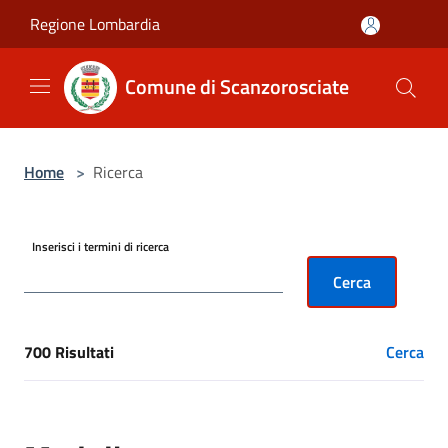
Salta al contenuto principale
Regione Lombardia
Comune di Scanzorosciate
Home
>
Ricerca
Inserisci i termini di ricerca
Cerca
700 Risultati
Cerca
[results] Risultati