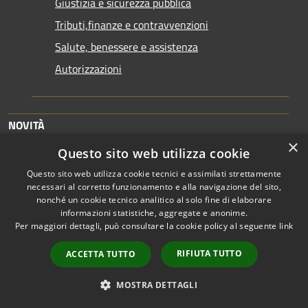
Giustizia e sicurezza pubblica
Tributi,finanze e contravvenzioni
Salute, benessere e assistenza
Autorizzazioni
NOVITÀ
×
Notizie
Questo sito web utilizza cookie
Comunicati
Questo sito web utilizza cookie tecnici e assimilati strettamente
necessari al corretto funzionamento e alla navigazione del sito,
Avvisi
nonché un cookie tecnico analitico al solo fine di elaborare
informazioni statistiche, aggregate e anonime.
Per maggiori dettagli, può consultare la cookie policy al seguente
link
VIVERE IL COMUNE
RIFIUTA TUTTO
ACCETTA TUTTO
Luoghi
Eventi
MOSTRA DETTAGLI