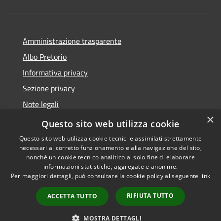
Amministrazione trasparente
Albo Pretorio
Informativa privacy
Sezione privacy
Note legali
×
Dichiarazione di accessibilità
Questo sito web utilizza cookie
Questo sito web utilizza cookie tecnici e assimilati strettamente
necessari al corretto funzionamento e alla navigazione del sito,
nonché un cookie tecnico analitico al solo fine di elaborare
informazioni statistiche, aggregate e anonime.
RSS
Copyright © 2026 • Comune di
Per maggiori dettagli, può consultare la cookie policy al seguente
link
Accessibilità
Scanzorosciate • Powered by
Privacy
Municipium
Accesso
•
RIFIUTA TUTTO
ACCETTA TUTTO
Cookie
redazione
Mappa del sito
MOSTRA DETTAGLI