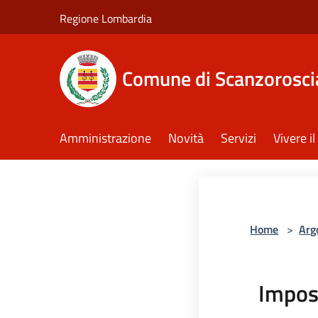
Salta al contenuto principale
Regione Lombardia
Comune di Scanzorosci
Amministrazione
Novità
Servizi
Vivere 
Home
>
Arg
Impos