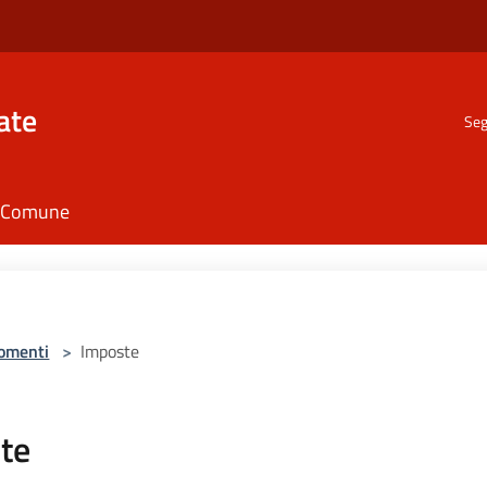
ate
Seg
il Comune
omenti
>
Imposte
te