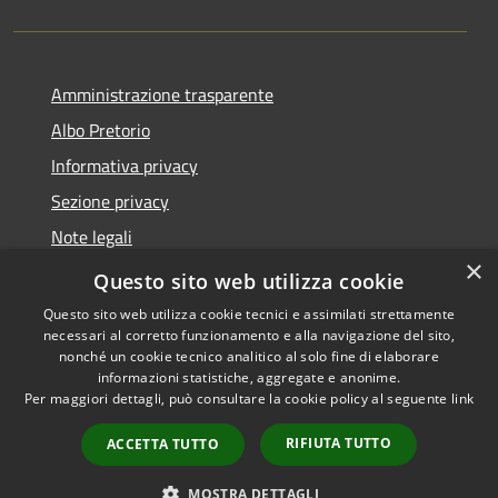
Amministrazione trasparente
Albo Pretorio
Informativa privacy
Sezione privacy
Note legali
×
Dichiarazione di accessibilità
Questo sito web utilizza cookie
Questo sito web utilizza cookie tecnici e assimilati strettamente
necessari al corretto funzionamento e alla navigazione del sito,
nonché un cookie tecnico analitico al solo fine di elaborare
informazioni statistiche, aggregate e anonime.
RSS
Copyright © 2026 • Comune di
Per maggiori dettagli, può consultare la cookie policy al seguente
link
Accessibilità
Scanzorosciate • Powered by
Privacy
Municipium
Accesso
•
RIFIUTA TUTTO
ACCETTA TUTTO
Cookie
redazione
Mappa del sito
MOSTRA DETTAGLI