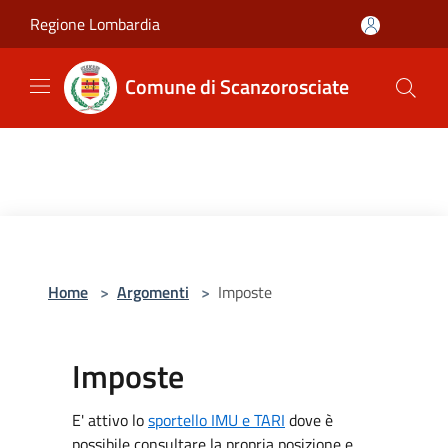
Salta al contenuto principale
Regione Lombardia
Comune di Scanzorosciate
Home
>
Argomenti
>
Imposte
Imposte
E' attivo lo
sportello IMU e TARI
dove è
possibile consultare la propria posizione e