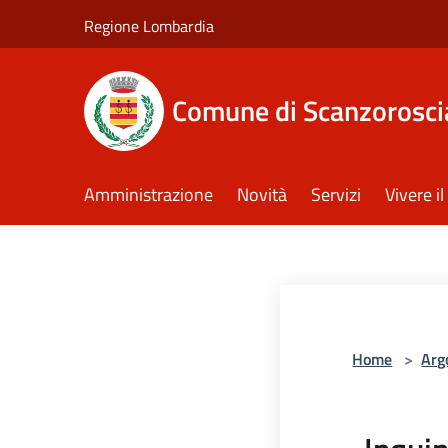
Salta al contenuto principale
Regione Lombardia
Comune di Scanzorosci
Amministrazione
Novità
Servizi
Vivere 
Home
>
Arg