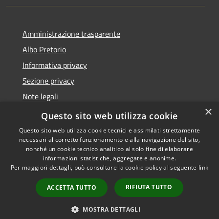
Amministrazione trasparente
Albo Pretorio
Informativa privacy
Sezione privacy
Note legali
×
Dichiarazione di accessibilità
Questo sito web utilizza cookie
Questo sito web utilizza cookie tecnici e assimilati strettamente
necessari al corretto funzionamento e alla navigazione del sito,
nonché un cookie tecnico analitico al solo fine di elaborare
informazioni statistiche, aggregate e anonime.
RSS
Copyright © 2026 • Comune di
Per maggiori dettagli, può consultare la cookie policy al seguente
link
Accessibilità
Scanzorosciate • Powered by
Privacy
Municipium
Accesso
•
RIFIUTA TUTTO
ACCETTA TUTTO
Cookie
redazione
Mappa del sito
MOSTRA DETTAGLI