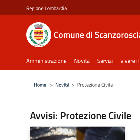
Salta al contenuto principale
Regione Lombardia
Comune di Scanzorosci
Amministrazione
Novità
Servizi
Vivere 
Home
>
Novità
>
Protezione Civile
Avvisi: Protezione Civile