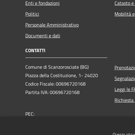
Enti e fondazioni
Catasto e
Politici
Mobilità e
Personale Amministrativo
Documenti e dati
CONTATTI
Comune di Scanzorosciate (BG)
Prenotaz
Piazza della Costituzione, 1- 24020
Segnalazi
Codice Fiscale: 00696720168
Leggi le 
Partita IVA: 00696720168
Richiesta
PEC:
protocollo@pec.comune.scanzorosciate.bg.it
Centralino Unico: +39 035 654700
Questo sito 