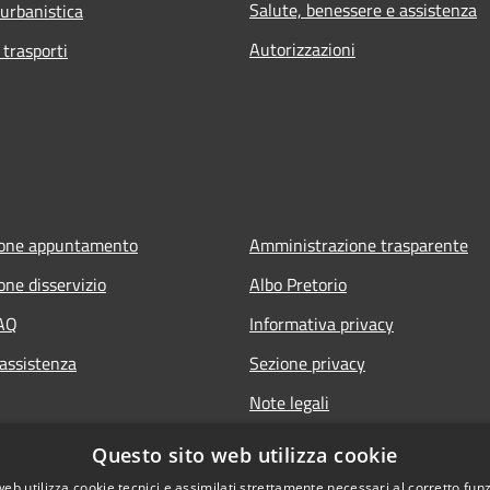
Salute, benessere e assistenza
 urbanistica
Autorizzazioni
 trasporti
ione appuntamento
Amministrazione trasparente
one disservizio
Albo Pretorio
FAQ
Informativa privacy
 assistenza
Sezione privacy
Note legali
Dichiarazione di accessibilità
Questo sito web utilizza cookie
web utilizza cookie tecnici e assimilati strettamente necessari al corretto fu