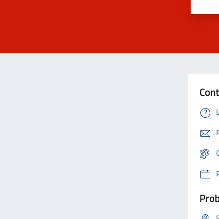
Cont
Prob