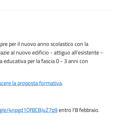
apre per il nuovo anno scolastico con la
razie al nuovo edificio - attiguo all'esistente -
ta educativa per la fascia 0 - 3 anni con
cere la proposta formativa
.
s.gle/4npgd1Qf8CBJvZ7p9
entro l'8 febbraio.