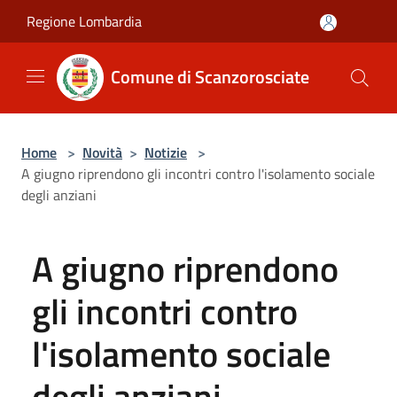
Salta al contenuto principale
Regione Lombardia
Comune di Scanzorosciate
Home
>
Novità
>
Notizie
>
A giugno riprendono gli incontri contro l'isolamento sociale
degli anziani
A giugno riprendono
gli incontri contro
l'isolamento sociale
degli anziani