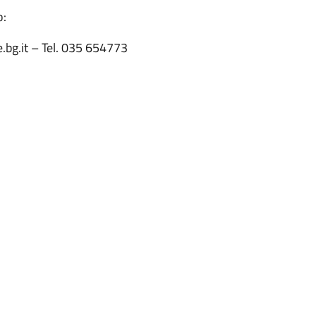
o:
.bg.it – Tel. 035 654773