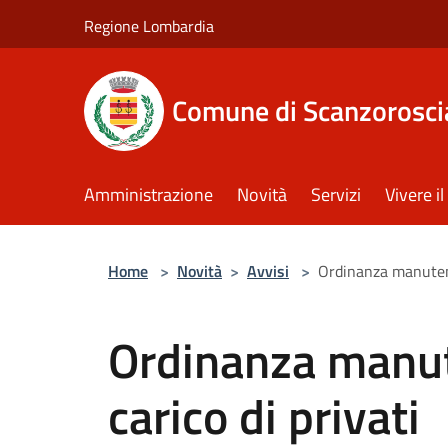
Salta al contenuto principale
Regione Lombardia
Comune di Scanzorosci
Amministrazione
Novità
Servizi
Vivere 
Home
>
Novità
>
Avvisi
>
Ordinanza manutenz
Ordinanza manut
carico di privati