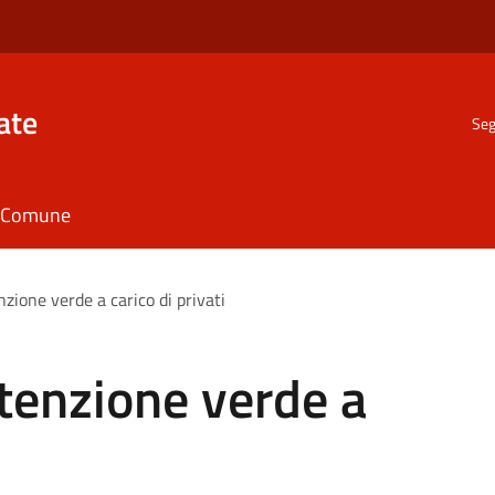
ate
Seg
il Comune
ione verde a carico di privati
enzione verde a