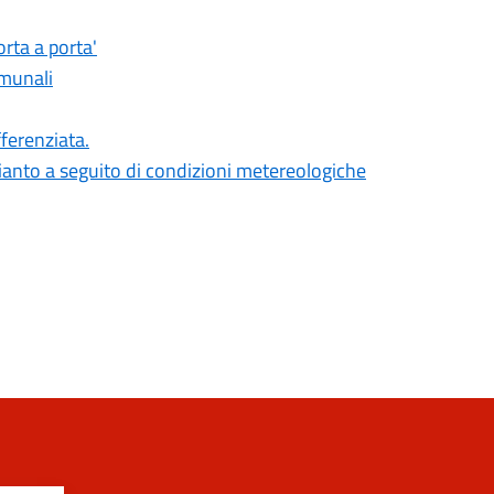
orta a porta'
omunali
fferenziata.
mianto a seguito di condizioni metereologiche