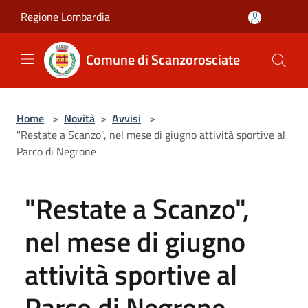
Salta al contenuto principale
Regione Lombardia
Comune di Scanzorosciate
Home
>
Novità
>
Avvisi
>
"Restate a Scanzo", nel mese di giugno attività sportive al
Parco di Negrone
"Restate a Scanzo",
nel mese di giugno
attività sportive al
Parco di Negrone