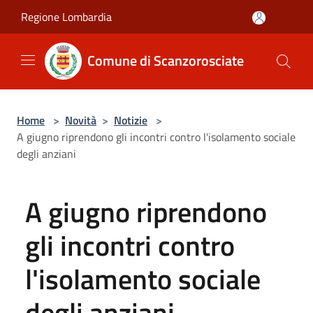
Salta al contenuto principale
Regione Lombardia
Comune di Scanzorosciate
Home
>
Novità
>
Notizie
>
A giugno riprendono gli incontri contro l'isolamento sociale
degli anziani
A giugno riprendono
gli incontri contro
l'isolamento sociale
degli anziani