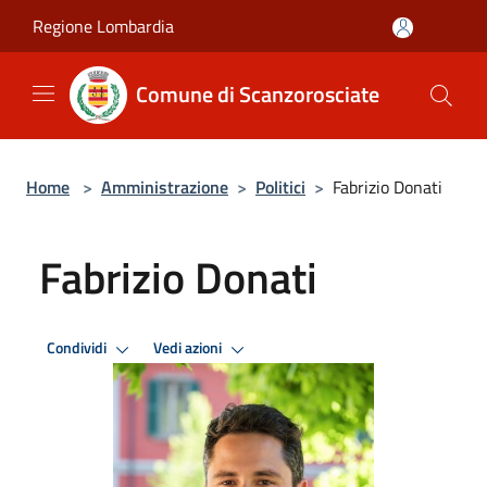
Salta al contenuto principale
Regione Lombardia
Comune di Scanzorosciate
Home
>
Amministrazione
>
Politici
>
Fabrizio Donati
Fabrizio Donati
Condividi
Vedi azioni