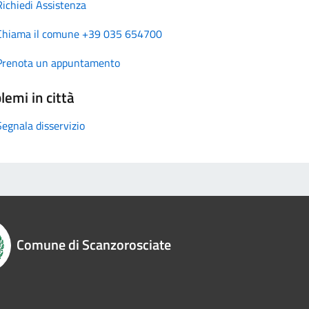
Richiedi Assistenza
Chiama il comune +39 035 654700
Prenota un appuntamento
lemi in città
Segnala disservizio
Comune di Scanzorosciate