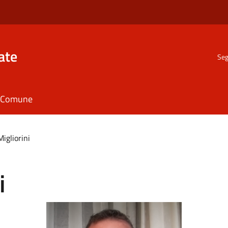
ate
Seg
il Comune
igliorini
i