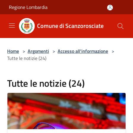
Salta al contenuto principale
Regione Lombardia
Comune di Scanzorosciate
Home
>
Argomenti
>
Accesso all'informazione
>
Tutte le notizie (24)
Tutte le notizie (24)