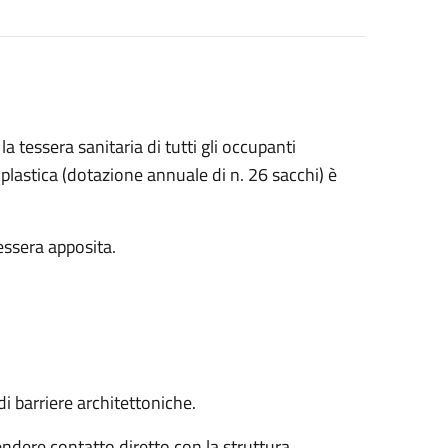
la tessera sanitaria di tutti gli occupanti
a plastica (dotazione annuale di n. 26 sacchi) è
essera apposita.
di barriere architettoniche.
endere contatto diretto con la struttura.