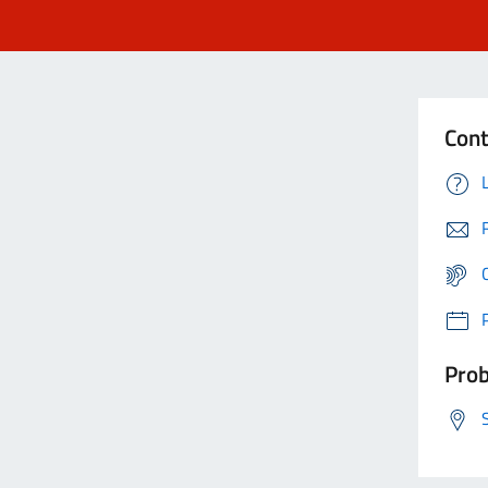
Cont
Prob