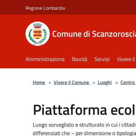
Salta al contenuto principale
Regione Lombardia
Comune di Scanzorosci
Amministrazione
Novità
Servizi
Vivere 
Home
>
Vivere il Comune
>
Luoghi
>
Centro 
Piattaforma ecol
Luogo sorvegliato e strutturato in cui i cittad
differenziati che – per dimensione o tipologi