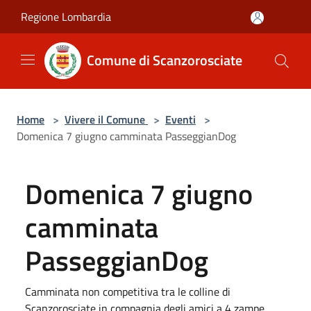
Salta al contenuto principale
Regione Lombardia
Comune di Scanzorosciate
Home
>
Vivere il Comune
>
Eventi
>
Domenica 7 giugno camminata PasseggianDog
Domenica 7 giugno
camminata
PasseggianDog
Camminata non competitiva tra le colline di
Scanzorosciate in compagnia degli amici a 4 zampe