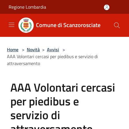
Salta al contenuto principale
Regione Lombardia
Comune di Scanzorosciate
Home
>
Novità
>
Avvisi
>
AAA Volontari cercasi per piedibus e servizio di
attraversamento
AAA Volontari cercasi
per piedibus e
servizio di
attraversamento