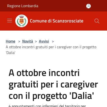
Salta al contenuto principale
Regione Lombardia
Comune di Scanzorosciate
Home
>
Novità
>
Avvisi
>
A ottobre incontri gratuiti per i caregiver con il progetto
'Dalia'
A ottobre incontri
gratuiti per i caregiver
con il progetto 'Dalia'
4 appuntamenti con infermieri del territorio per