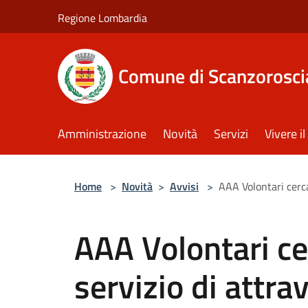
Salta al contenuto principale
Regione Lombardia
Comune di Scanzorosci
Amministrazione
Novità
Servizi
Vivere 
Home
>
Novità
>
Avvisi
>
AAA Volontari cerca
AAA Volontari ce
servizio di attr