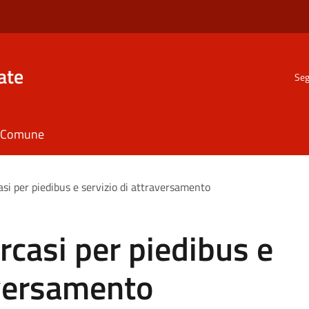
ate
Seg
il Comune
si per piedibus e servizio di attraversamento
rcasi per piedibus e
aversamento