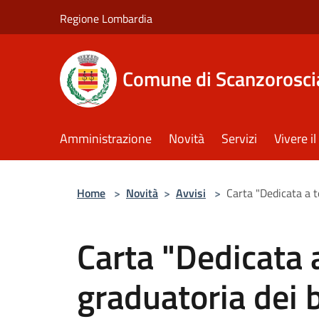
Salta al contenuto principale
Regione Lombardia
Comune di Scanzorosci
Amministrazione
Novità
Servizi
Vivere 
Home
>
Novità
>
Avvisi
>
Carta "Dedicata a t
Carta "Dedicata a
graduatoria dei b