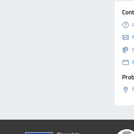
Cont
Prob