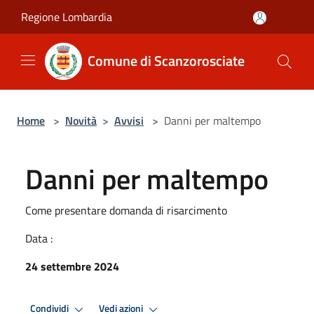
Salta al contenuto principale
Regione Lombardia
Comune di Scanzorosciate
Home
>
Novità
>
Avvisi
>
Danni per maltempo
Danni per maltempo
Come presentare domanda di risarcimento
Data :
24 settembre 2024
Condividi
Vedi azioni