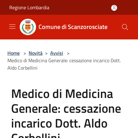
Salta al contenuto principale
Regione Lombardia
Comune di Scanzorosciate
Home
>
Novità
>
Avvisi
>
Medico di Medicina Generale: cessazione incarico Dott.
Aldo Corbellini
Medico di Medicina
Generale: cessazione
incarico Dott. Aldo
Corbellini