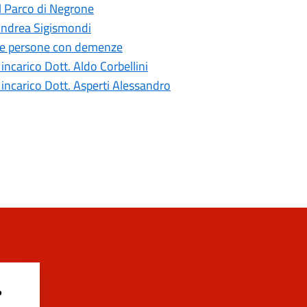
al Parco di Negrone
 Andrea Sigismondi
le persone con demenze
ncarico Dott. Aldo Corbellini
incarico Dott. Asperti Alessandro
?