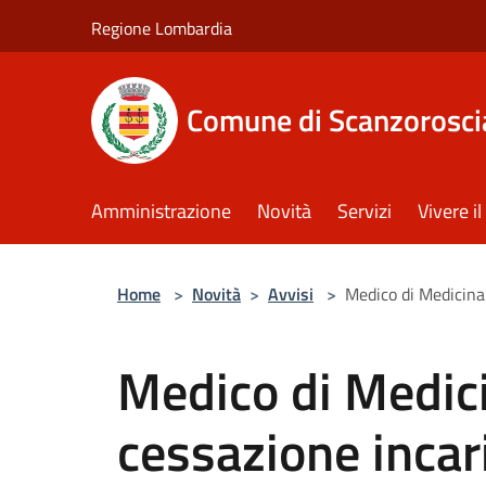
Salta al contenuto principale
Regione Lombardia
Comune di Scanzorosci
Amministrazione
Novità
Servizi
Vivere 
Home
>
Novità
>
Avvisi
>
Medico di Medicina
Medico di Medic
cessazione incar