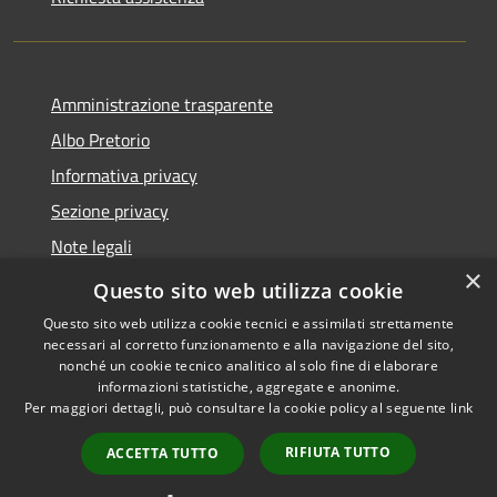
Amministrazione trasparente
Albo Pretorio
Informativa privacy
Sezione privacy
Note legali
×
Dichiarazione di accessibilità
Questo sito web utilizza cookie
Questo sito web utilizza cookie tecnici e assimilati strettamente
necessari al corretto funzionamento e alla navigazione del sito,
nonché un cookie tecnico analitico al solo fine di elaborare
informazioni statistiche, aggregate e anonime.
RSS
Copyright © 2026 • Comune di
Per maggiori dettagli, può consultare la cookie policy al seguente
link
Accessibilità
Scanzorosciate • Powered by
Privacy
Municipium
Accesso
•
RIFIUTA TUTTO
ACCETTA TUTTO
Cookie
redazione