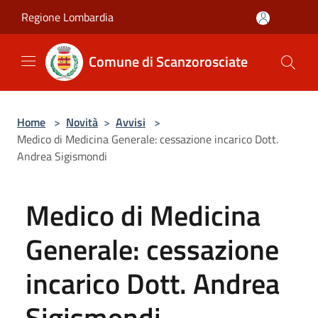
Salta al contenuto principale
Regione Lombardia
Comune di Scanzorosciate
Home
>
Novità
>
Avvisi
>
Medico di Medicina Generale: cessazione incarico Dott.
Andrea Sigismondi
Medico di Medicina
Generale: cessazione
incarico Dott. Andrea
Sigismondi