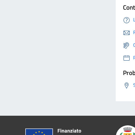
Cont
Prob