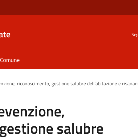
ate
Seg
il Comune
enzione, riconoscimento, gestione salubre dell’abitazione e risana
evenzione,
gestione salubre