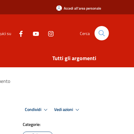
Accedi all'area personale
uici su
Cerca
Tutti gli argomenti
mento
Condividi
Vedi azioni
Categorie: