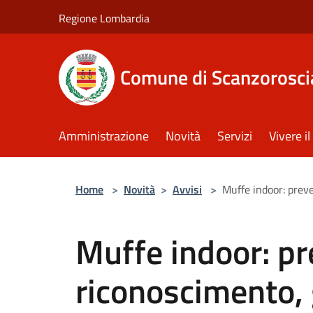
Salta al contenuto principale
Regione Lombardia
Comune di Scanzorosci
Amministrazione
Novità
Servizi
Vivere 
Home
>
Novità
>
Avvisi
>
Muffe indoor: prev
Muffe indoor: pr
riconoscimento, 