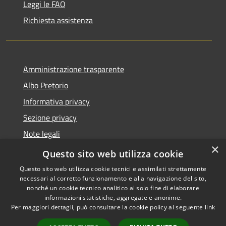
Leggi le FAQ
Richiesta assistenza
Amministrazione trasparente
Albo Pretorio
Informativa privacy
Sezione privacy
Note legali
×
Dichiarazione di accessibilità
Questo sito web utilizza cookie
Questo sito web utilizza cookie tecnici e assimilati strettamente
necessari al corretto funzionamento e alla navigazione del sito,
nonché un cookie tecnico analitico al solo fine di elaborare
informazioni statistiche, aggregate e anonime.
RSS
Copyright © 2026 • Comune di
Per maggiori dettagli, può consultare la cookie policy al seguente
link
Accessibilità
Scanzorosciate • Powered by
Privacy
Municipium
Accesso
•