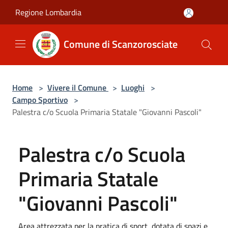
Salta al contenuto principale
Regione Lombardia
Comune di Scanzorosciate
Home
>
Vivere il Comune
>
Luoghi
>
Campo Sportivo
>
Palestra c/o Scuola Primaria Statale "Giovanni Pascoli"
Palestra c/o Scuola
Primaria Statale
"Giovanni Pascoli"
Area attrezzata per la pratica di sport, dotata di spazi e