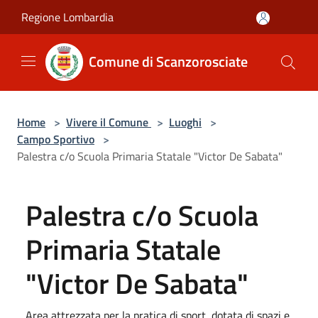
Salta al contenuto principale
Regione Lombardia
Comune di Scanzorosciate
Home
>
Vivere il Comune
>
Luoghi
>
Campo Sportivo
>
Palestra c/o Scuola Primaria Statale "Victor De Sabata"
Palestra c/o Scuola
Primaria Statale
"Victor De Sabata"
Area attrezzata per la pratica di sport, dotata di spazi e