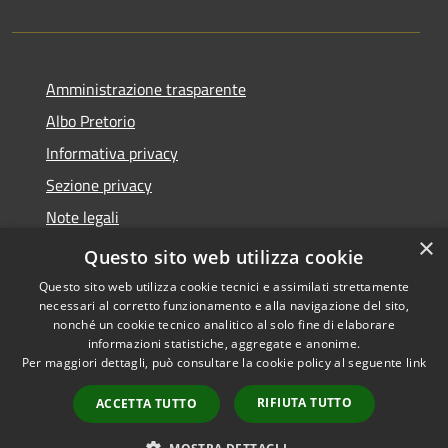
Amministrazione trasparente
Albo Pretorio
Informativa privacy
Sezione privacy
Note legali
×
Dichiarazione di accessibilità
Questo sito web utilizza cookie
Questo sito web utilizza cookie tecnici e assimilati strettamente
necessari al corretto funzionamento e alla navigazione del sito,
nonché un cookie tecnico analitico al solo fine di elaborare
informazioni statistiche, aggregate e anonime.
RSS
Copyright © 2026 • Comune di
Per maggiori dettagli, può consultare la cookie policy al seguente
link
Accessibilità
Scanzorosciate • Powered by
Privacy
Municipium
Accesso
•
RIFIUTA TUTTO
ACCETTA TUTTO
Cookie
redazione
Mappa del sito