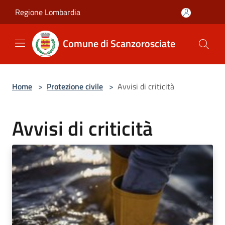
Salta al contenuto principale
Regione Lombardia
Comune di Scanzorosciate
Home
>
Protezione civile
>
Avvisi di criticità
Avvisi di criticità