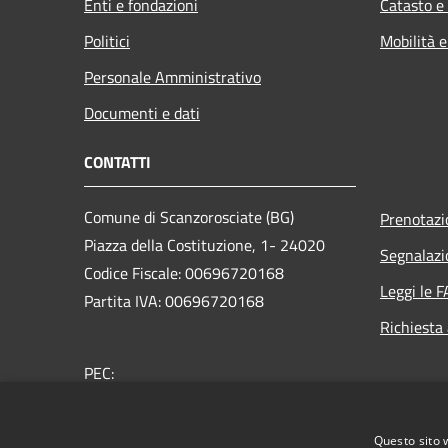
Enti e fondazioni
Catasto e
Politici
Mobilità e
Personale Amministrativo
Documenti e dati
CONTATTI
Comune di Scanzorosciate (BG)
Prenotaz
Piazza della Costituzione, 1- 24020
Segnalazi
Codice Fiscale: 00696720168
Leggi le 
Partita IVA: 00696720168
Richiesta
PEC:
protocollo@pec.comune.scanzorosciate.bg.it
Centralino Unico: +39 035 654700
Questo sito 