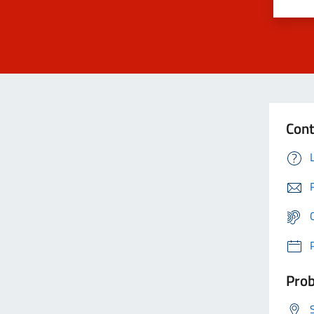
Cont
Prob